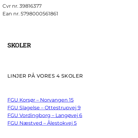
Cvr nr. 39816377
Ean nr. 5798000561861
SKOLER
LINJER PÅ VORES 4 SKOLER
FGU Korsør – Norvangen 15
FGU Slagelse – Ottestrupvej 9
FGU Vordingborg – Langøvej 6
FGU Næstved – Ålestokvej 5