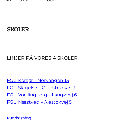
SKOLER
LINJER PÅ VORES 4 SKOLER
FGU Korsør – Norvangen 15
FGU Slagelse – Ottestrupvej 9
FGU Vordingborg – Langøvej 6
FGU Næstved – Ålestokvej 5
Rundvisning