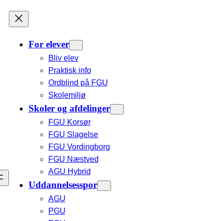
For elever
Bliv elev
Praktisk info
Ordblind på FGU
Skolemiljø
Skoler og afdelinger
FGU Korsør
FGU Slagelse
FGU Vordingborg
FGU Næstved
AGU Hybrid
Uddannelsesspor
AGU
PGU