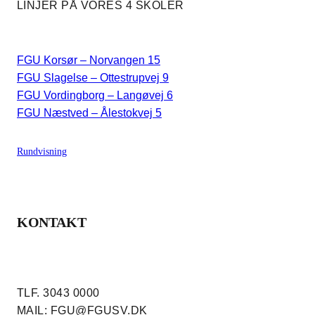
LINJER PÅ VORES 4 SKOLER
FGU Korsør – Norvangen 15
FGU Slagelse – Ottestrupvej 9
FGU Vordingborg – Langøvej 6
FGU Næstved – Ålestokvej 5
Rundvisning
KONTAKT
TLF. 3043 0000
MAIL: FGU@FGUSV.DK