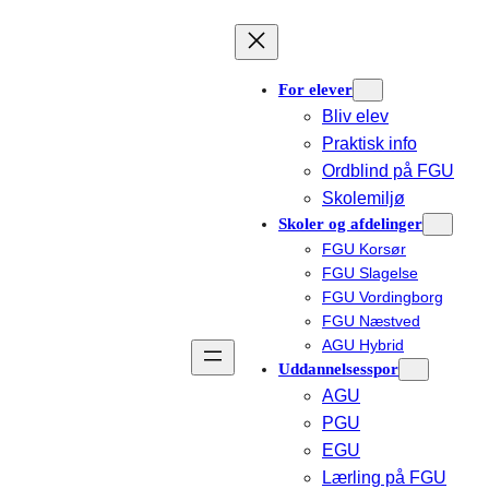
Skip
to
content
For elever
Bliv elev
Praktisk info
Ordblind på FGU
Skolemiljø
Skoler og afdelinger
FGU Korsør
FGU Slagelse
FGU Vordingborg
FGU Næstved
AGU Hybrid
Uddannelsesspor
AGU
PGU
EGU
Lærling på FGU