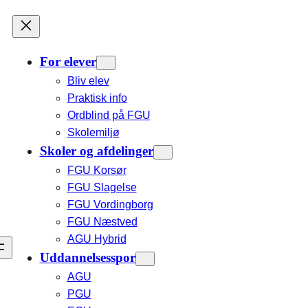
For elever
Bliv elev
Praktisk info
Ordblind på FGU
Skolemiljø
Skoler og afdelinger
FGU Korsør
FGU Slagelse
FGU Vordingborg
FGU Næstved
AGU Hybrid
Uddannelsesspor
AGU
PGU