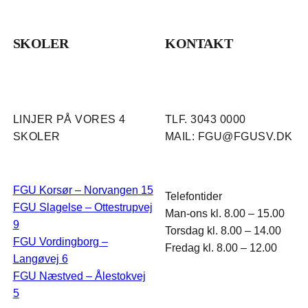
SKOLER
KONTAKT
LINJER PÅ VORES 4
TLF. 3043 0000
SKOLER
MAIL: FGU@FGUSV.DK
FGU Korsør – Norvangen 15
Telefontider
FGU Slagelse – Ottestrupvej
Man-ons kl. 8.00 – 15.00
9
Torsdag kl. 8.00 – 14.00
FGU Vordingborg –
Fredag kl. 8.00 – 12.00
Langøvej 6
FGU Næstved – Ålestokvej
5