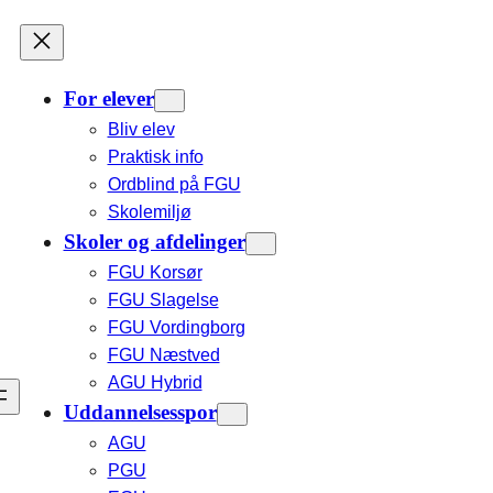
For elever
Bliv elev
Praktisk info
Ordblind på FGU
Skolemiljø
Skoler og afdelinger
FGU Korsør
FGU Slagelse
FGU Vordingborg
FGU Næstved
AGU Hybrid
Uddannelsesspor
AGU
PGU