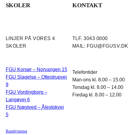
SKOLER
KONTAKT
LINJER PÅ VORES 4
TLF. 3043 0000
SKOLER
MAIL: FGU@FGUSV.DK
FGU Korsør – Norvangen 15
Telefontider
FGU Slagelse – Ottestrupvej
Man-ons kl. 8.00 – 15.00
9
Torsdag kl. 8.00 – 14.00
FGU Vordingborg –
Fredag kl. 8.00 – 12.00
Langøvej 6
FGU Næstved – Ålestokvej
5
Rundvisning